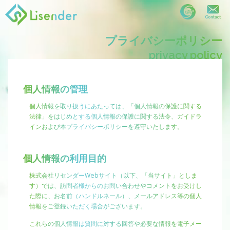
コ
プライバシーポリシー
ン
privacy policy
テ
ン
ツ
へ
個人情報の管理
ス
個人情報を取り扱うにあたっては、「個人情報の保護に関する
キ
法律」をはじめとする個人情報の保護に関する法令、ガイドラ
ッ
インおよび本プライバシーポリシーを遵守いたします。
プ
個人情報の利用目的
株式会社リセンダーWebサイト（以下、「当サイト」としま
す）では、訪問者様からのお問い合わせやコメントをお受けし
た際に、お名前（ハンドルネール）、メールアドレス等の個人
情報をご登録いただく場合がございます。
これらの個人情報は質問に対する回答や必要な情報を電子メー